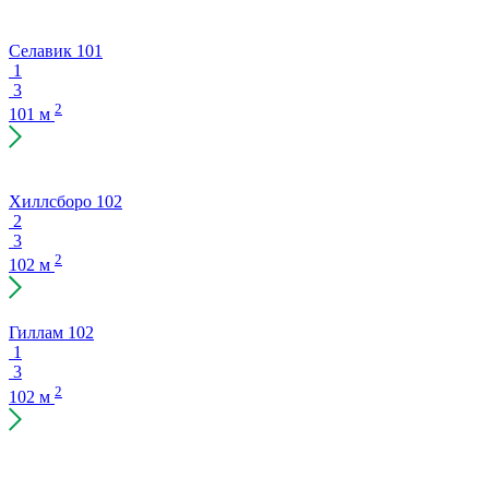
Селавик 101
1
3
2
101 м
Хиллсборо 102
2
3
2
102 м
Гиллам 102
1
3
2
102 м