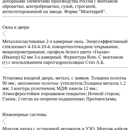
доборными элементами производства Россия с монтажом
обрешетки, контробрешетки, сухой, строганой,
антисептированной на заводе. Форма "Монтеррей".
Окна и двери
Металлопластиковые 2-х камерные окна. Энергоэффективный
стеклопакет 4-10-4-10-4, поворотно/откидное открывание,
микропроветривание, профиль белого цвета «Геалан»
(Ивапер) 62 мм 3-х камерный. Фурнитура Roto. C монтажом
(г) с ипользованием паро/гидроизоляции Стиз А,Б.
Установка входной двери, металл, с замком. Толщина полотна
90 мм.; заполнение полотна- утеплитель;Толщина металла 1.2
мм; 3 контура уплотнения; МДФ панель 12 мм.;
Атмосферостойкое порошковое покрытие; Ночной сторож;
Глазок; 2 петли на опорном подшипнике; Противосъемы.
Инженерные системы
Монтаж щитка с установкой автоматов и УЗО. Монтаж кабеля