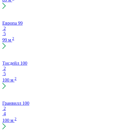
Европа 99
2
5
2
99 м
Тисдейл 100
2
5
2
100 м
Гранвилл 100
2
4
2
100 м