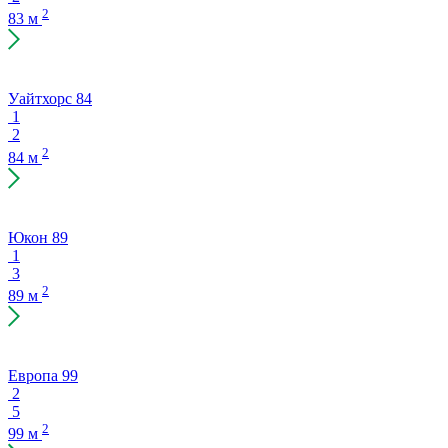
2
83 м
Уайтхорс 84
1
2
2
84 м
Юкон 89
1
3
2
89 м
Европа 99
2
5
2
99 м