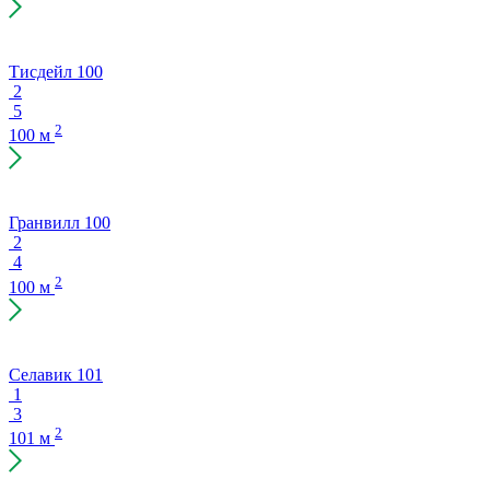
Тисдейл 100
2
5
2
100 м
Гранвилл 100
2
4
2
100 м
Селавик 101
1
3
2
101 м