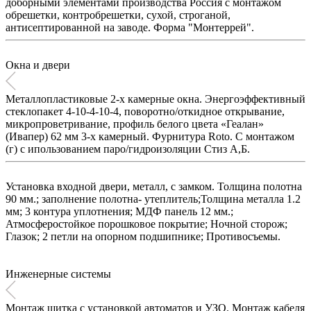
доборными элементами производства Россия с монтажом
обрешетки, контробрешетки, сухой, строганой,
антисептированной на заводе. Форма "Монтеррей".
Окна и двери
Металлопластиковые 2-х камерные окна. Энергоэффективный
стеклопакет 4-10-4-10-4, поворотно/откидное открывание,
микропроветривание, профиль белого цвета «Геалан»
(Ивапер) 62 мм 3-х камерный. Фурнитура Roto. C монтажом
(г) с ипользованием паро/гидроизоляции Стиз А,Б.
Установка входной двери, металл, с замком. Толщина полотна
90 мм.; заполнение полотна- утеплитель;Толщина металла 1.2
мм; 3 контура уплотнения; МДФ панель 12 мм.;
Атмосферостойкое порошковое покрытие; Ночной сторож;
Глазок; 2 петли на опорном подшипнике; Противосъемы.
Инженерные системы
Монтаж щитка с установкой автоматов и УЗО. Монтаж кабеля