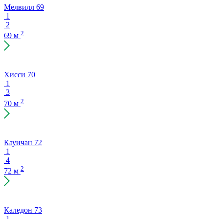
Мелвилл 69
1
2
2
69 м
Хисси 70
1
3
2
70 м
Кауичан 72
1
4
2
72 м
Каледон 73
1