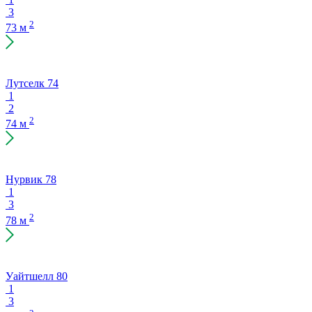
3
2
73 м
Лутселк 74
1
2
2
74 м
Нурвик 78
1
3
2
78 м
Уайтшелл 80
1
3