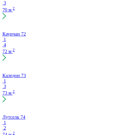
3
2
70 м
Кауичан 72
1
4
2
72 м
Каледон 73
1
3
2
73 м
Лутселк 74
1
2
2
74 м