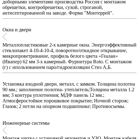
доборными элементами производства Россия с монтажом
обрешетки, контробрешетки, сухой, строганой,
антисептированной на заводе. Форма "Монтеррей".
Окна и двери
Металлопластиковые 2-х камерные окна. Энергоэффективный
стеклопакет 4-10-4-10-4, поворотно/откидное открывание,
микропроветривание, профиль белого цвета «Геалан»
(Ивапер) 62 мм 3-х камерный. Фурнитура Roto. C монтажом
(г) с ипользованием паро/гидроизоляции Стиз А,Б.
Установка входной двери, металл, с замком. Толщина полотна
90 мм.; заполнение полотна- утеплитель;Толщина металла 1.2
мм; 3 контура уплотнения; МДФ панель 12 мм.;
Атмосферостойкое порошковое покрытие; Ночной сторож;
Глазок; 2 петли на опорном подшипнике; Противосъемы.
Инженерные системы
Монтаж щитка с установкой автоматов и УЗО. Монтаж кабеля