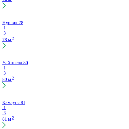
Нурвик 78
1
3
2
78 м
Уайтшелл 80
1
3
2
80 м
Камлупс 81
1
3
2
81 м