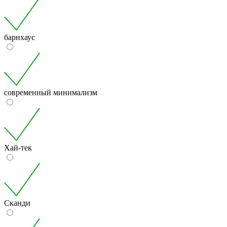
барнхаус
современный минимализм
Хай-тек
Сканди