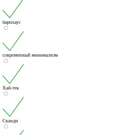
барнхаус
современный минимализм
Хай-тек
Сканди