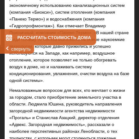
экономичному использованию канализационных систем
(компания «Биокси»), систем отопления (компания
«Панеко Термо») и водоснабжения (компания
«Гидропрофмонтаж»). Как отмечает Владимир
Пшеничный, компания «Панеко Термо»: «В нашей стране
РАССЧИТАТЬ СТОИМОСТЬ ДОМА
люди почему то боятся использовать новые наукоемкие
технологии, которые давно прижились и успешно
свернуть
используются на Западе, как например, воздушное
отопление, которое позволяет не только обогревать
воздух в доме, но и налаживать систему
кондиционирования, увлажнения, очистки воздуха на базе
одной системы».
Немаловажным вопросом для всех, кто мечтает о жизни
за городом, стало
приобретение земельного участка в
области
. Людмила Юшина, руководитель направления
загородной недвижимости агентства недвижимости
«Прогаль» и Станислав Азацкий, директор отделения
«Адвекс. Загородная недвижимость», рассказали о
наиболее перспективных районах Ленобласти, о тех
трудностях, с которыми могут столкнуться граждане,