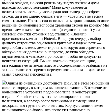
вывоза отходов, но если решать эту задачу хозяевам дома
приходится самостоятельно? Мало кому захочется
пожертвовать частью участка ради контейнера для сброса
стоков, да и регулярно очищать его — удовольствие весьма
сомнительное. Но что если использовать принципиально иное
решение, снимающее вопросы хранения стоков на корню? Мы
предлагаем в качестве основного (и единственного!) узла
системы очистки сточных вод станцию «BioPurit»
производства компании Flotenk. В первую очередь, выбор
данного устройства обусловлен критерием надежности —
ведь любая система, демонтировать которую для сервисного
обслуживания достаточно непросто, должна обладать
внушительным «запасом прочности», чтобы не допустить
нештатных ситуаций. Выкапывать очистную станцию,
вытаскивать ее из земли вместе с содержимым и разбирать из-
за простейшего засорения перепускного канала — далеко не
самая радостная перспектива.
Одним из очевидных достоинств BioPurit в этом отношении
является корпус, в котором выполнена станция. В отличие от
большинства устройств подобного типа, в конструкции
изделия Flotenk используется не полипропилен или
полиэтилен, а гораздо более устойчивый к смещениям и
деформациям грунта стеклопластик. Корпус станции имеет
цилиндрическую форму, что позволяет равномерно