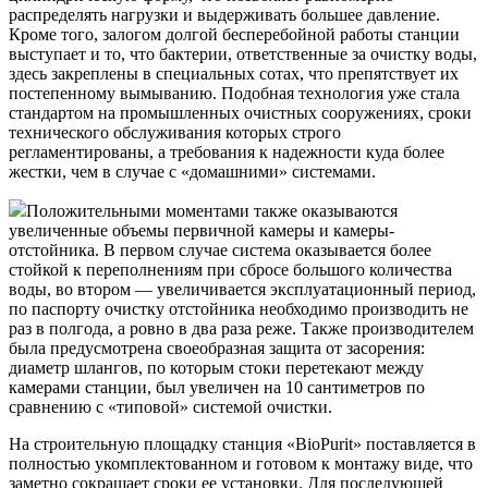
распределять нагрузки и выдерживать большее давление.
Кроме того, залогом долгой бесперебойной работы станции
выступает и то, что бактерии, ответственные за очистку воды,
здесь закреплены в специальных сотах, что препятствует их
постепенному вымыванию. Подобная технология уже стала
стандартом на промышленных очистных сооружениях, сроки
технического обслуживания которых строго
регламентированы, а требования к надежности куда более
жестки, чем в случае с «домашними» системами.
Положительными моментами также оказываются
увеличенные объемы первичной камеры и камеры-
отстойника. В первом случае система оказывается более
стойкой к переполнениям при сбросе большого количества
воды, во втором — увеличивается эксплуатационный период,
по паспорту очистку отстойника необходимо производить не
раз в полгода, а ровно в два раза реже. Также производителем
была предусмотрена своеобразная защита от засорения:
диаметр шлангов, по которым стоки перетекают между
камерами станции, был увеличен на 10 сантиметров по
сравнению с «типовой» системой очистки.
На строительную площадку станция «BioPurit» поставляется в
полностью укомплектованном и готовом к монтажу виде, что
заметно сокращает сроки ее установки. Для последующей